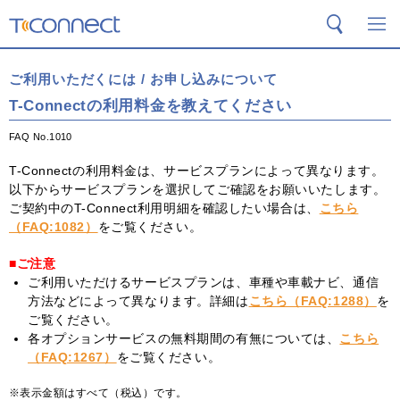
T-Connect
検索
メ
ご利用いただくには / お申し込みについて
T-Connectの利用料金を教えてください
FAQ No.1010
T-Connectの利用料金は、サービスプランによって異なります。
以下からサービスプランを選択してご確認をお願いいたします。
ご契約中のT-Connect利用明細を確認したい場合は、
こちら
（FAQ:1082）
をご覧ください。
■ご注意
ご利用いただけるサービスプランは、車種や車載ナビ、通信
方法などによって異なります。詳細は
こちら（FAQ:1288）
を
ご覧ください。
各オプションサービスの無料期間の有無については、
こちら
（FAQ:1267）
をご覧ください。
表示金額はすべて（税込）です。