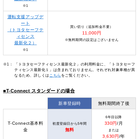
※1
運転支援アップデ
ート
買い切り（追加料金不要）
（トヨタセーフテ
11,000円
ィセンス
※無料期間の設定はございません
最新化２）
※1
※1：
「トヨタセーフティセンス最新化２」の利用料金に、「トヨタセーフ
ティセンス最新化１」は含まれておりません。それぞれ対象車種が異
なるため、詳しくは
こちら
をご覧ください。
■T-Connect スタンダードの場合
新車登録時
無料期間終了後
6年目以降
T-Connect基本料
330円
/月
初度登録日から5年間
金
無料
または
3,630円
/年