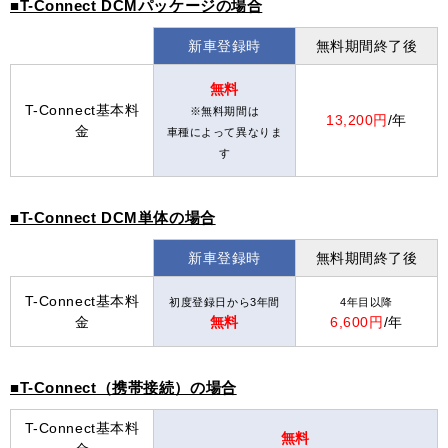
■T-Connect DCMパッケージの場合
新車登録時
無料期間終了後
無料
T-Connect基本料
※無料期間は
13,200円
/年
金
車種によって異なりま
す
■T-Connect DCM単体の場合
新車登録時
無料期間終了後
T-Connect基本料
初度登録日から3年間
4年目以降
金
無料
6,600円
/年
■T-Connect（携帯接続）の場合
T-Connect基本料
無料