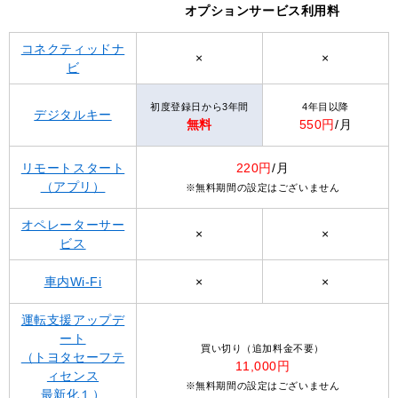
オプションサービス利用料
コネクティッドナ
×
×
ビ
初度登録日から3年間
4年目以降
デジタルキー
無料
550円
/月
リモートスタート
220円
/月
（アプリ）
※無料期間の設定はございません
オペレーターサー
×
×
ビス
車内Wi-Fi
×
×
運転支援アップデ
ート
買い切り（追加料金不要）
（トヨタセーフテ
11,000円
ィセンス
※無料期間の設定はございません
最新化１）