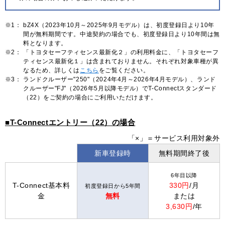
※1：
bZ4X（2023年10月～2025年9月モデル）は、初度登録日より10年
間が無料期間です。中途契約の場合でも、初度登録日より10年間は無
料となります。
※2：
「トヨタセーフティセンス最新化２」の利用料金に、「トヨタセーフ
ティセンス最新化１」は含まれておりません。それぞれ対象車種が異
なるため、詳しくは
こちら
をご覧ください。
※3：
ランドクルーザー"250"（2024年4月～2026年4月モデル）、ランド
クルーザー"FJ"（2026年5月以降モデル）でT-Connectスタンダード
（22）をご契約の場合にご利用いただけます。
■T-Connectエントリー（22）の場合
「×」＝サービス利用対象外
新車登録時
無料期間終了後
6年目以降
T-Connect基本料
330円
/月
初度登録日から5年間
金
無料
または
3,630円
/年