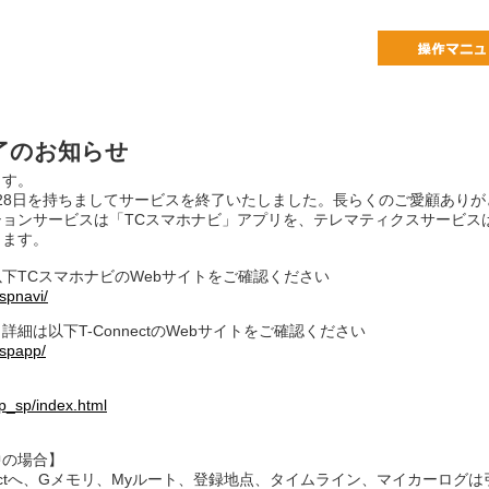
u 終了のお知らせ
ます。
、2018年3月28日を持ちましてサービスを終了いたしました。長らくのご愛顧あ
ーションサービスは「TCスマホナビ」アプリを、テレマティクスサービスは「
します。
下TCスマホナビのWebサイトをご確認ください
spnavi/
細は以下T-ConnectのWebサイトをご確認ください
cspapp/
pp_sp/index.html
約中の場合】
らT-Connectへ、Gメモリ、Myルート、登録地点、タイムライン、マイカーロ