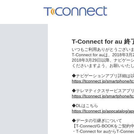
T-Connect for a
いつもご利用ありがとうござい
T-Connect for auは
2018年3月29日以降、ナビゲ
くださいますよう、お願いいた
◆ナビゲーションアプリ詳細は以
https://tconnect.jp/smartphone/tc
◆テレマティクスサービスアプリ詳
https://tconnect.jp/smartphone/t
◆DLはこちら
https://tconnect.jp/appcatalog/a
◆データの引継ぎについて
【T-Connect/G-BOOKをご契
・T-Connect for auか