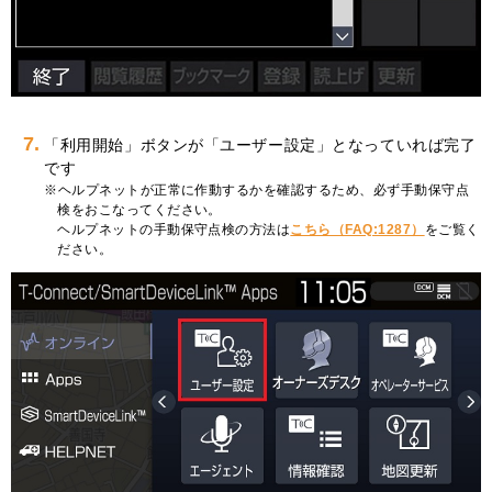
7.
「利用開始」ボタンが「ユーザー設定」となっていれば完了
です
ヘルプネットが正常に作動するかを確認するため、必ず手動保守点
検をおこなってください。
ヘルプネットの手動保守点検の方法は
こちら（FAQ:1287）
をご覧く
ださい。