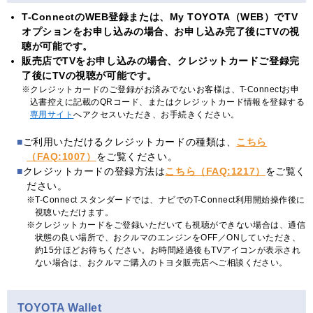
T-ConnectのWEB登録または、My TOYOTA（WEB）でTV
オプションをお申し込みの場合、お申し込み完了後にTVの視
聴が可能です。
販売店でTVをお申し込みの場合、クレジットカードご登録完
了後にTVの視聴が可能です。
クレジットカードのご登録がお済みでないお客様は、T-Connectお申
込書控えに記載のQRコード、またはクレジットカード情報を登録する
専用サイト
へアクセスいただき、お手続きください。
ご利用いただけるクレジットカードの種類は、
こちら
（FAQ:1007）
をご覧ください。
クレジットカードの登録方法は
こちら（FAQ:1217）
をご覧く
ださい。
T-Connect スタンダードでは、ナビでのT-Connect利用開始操作後に
視聴いただけます。
クレジットカードをご登録いただいても視聴ができない場合は、通信
状態の良い場所で、おクルマのエンジンをOFF／ONしていただき、
約15分ほどお待ちください。お時間経過後もTVアイコンが表示され
ない場合は、おクルマご購入のトヨタ販売店へご相談ください。
TOYOTA Wallet