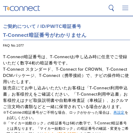
T-Connect
検索
メ
ご契約について / ID/PW/TC暗証番号
T-Connect暗証番号がわかりません
FAQ No.1077
T-Connect暗証番号は、T-Connectお申し込み時に任意でご登録
いただく数字4桁の暗証番号です。
T-Connect スタンダード、T-Connect for CROWN、T-Connect
DCMパッケージ、T-Connect（携帯接続）で、ナビの操作時に使
用いたします。
販売店にてお申し込みいただいたお客様は「T-Connect利用申込
書」お客様控えをご確認ください。「T-Connect利用申込書」お
客様控えはナビ取扱説明書や自動車検査証（車検証）、おクルマ
ご注文時の書類などと一緒に保管されている場合があります。
T-Connect暗証番号がご不明な場合、ロックがかかった場合は、
再設定
を
お試しください。
「マイカー始動ロック」の暗証番号は6桁の数字で、T-Connect暗証番号
とは異なります。「マイカー始動ロック」の暗証番号の確認・変更をご希