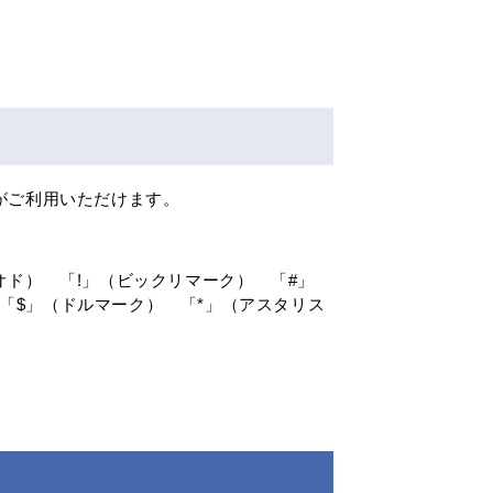
がご利用いただけます。
オド） 「!」（ビックリマーク） 「#」
「$」（ドルマーク） 「*」（アスタリス