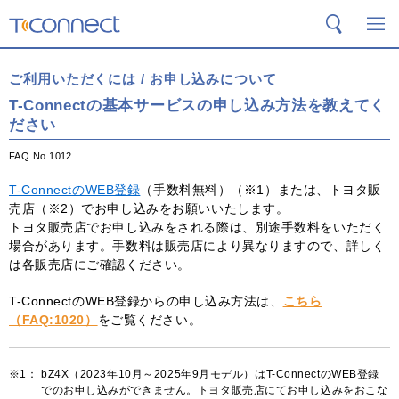
T-Connect
検索
メ
ご利用いただくには / お申し込みについて
T-Connectの基本サービスの申し込み方法を教えてく
ださい
FAQ No.1012
T-ConnectのWEB登録
（手数料無料）（※1）または、トヨタ販
売店（※2）でお申し込みをお願いいたします。
トヨタ販売店でお申し込みをされる際は、別途手数料をいただく
場合があります。手数料は販売店により異なりますので、詳しく
は各販売店にご確認ください。
T-ConnectのWEB登録からの申し込み方法は、
こちら
（FAQ:1020）
をご覧ください。
※1：
bZ4X（2023年10月～2025年9月モデル）はT-ConnectのWEB登録
でのお申し込みができません。トヨタ販売店にてお申し込みをおこな