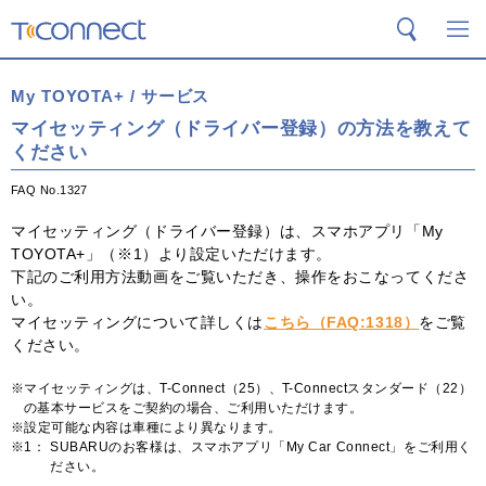
T-Connect
検索
メ
My TOYOTA+ / サービス
マイセッティング（ドライバー登録）の方法を教えて
ください
FAQ No.1327
マイセッティング（ドライバー登録）は、スマホアプリ「My
TOYOTA+」（※1）より設定いただけます。
下記のご利用方法動画をご覧いただき、操作をおこなってくださ
い。
マイセッティングについて詳しくは
こちら（FAQ:1318）
をご覧
ください。
マイセッティングは、T-Connect（25）、T-Connectスタンダード（22）
の基本サービスをご契約の場合、ご利用いただけます。
設定可能な内容は車種により異なります。
※1：
SUBARUのお客様は、スマホアプリ「My Car Connect」をご利用く
ださい。