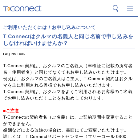
T-Connect
検索
メ
ご利用いただくには / お申し込みについて
T-Connectはクルマの名義人と同じ名前で申し込みを
しなければいけませんか？
FAQ No.1006
T-Connect契約は、おクルマのご名義人（車検証に記載の所有者
名・使用者名）と同じでなくてもお申し込みいたただけます。
例えば、おクルマのご名義人はご主人、T-Connect契約はおクル
マを主に利用される奥様でもお申し込みいただけます。
T-Connect契約は、おクルマをよくご利用されるお客様のご名義
でお申し込みいただくことをお勧めしております。
■ご注意
T-Connectの契約者名（ご名義）は、ご契約期間中変更すること
ができません。
婚姻などによる改姓の場合は、書面にてご変更いただけます。
詳しくは、T-Connectサポートセンター（フリーコール 0800-