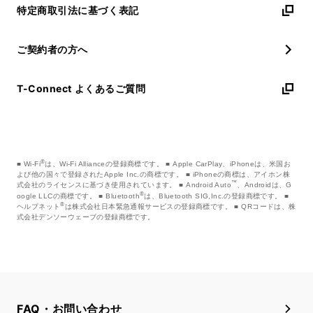
特定商取引法に基づく表記
ご契約者の方へ
T-Connect よくあるご質問
®
Wi-Fi
は、Wi-Fi Allianceの登録商標です。
Apple CarPlay、iPhoneは、米国お
よび他の国々で登録されたApple Inc.の商標です。
iPhoneの商標は、アイホン株
™
式会社のライセンスに基づき使用されています。
Android Auto
、Androidは、G
®
oogle LLCの商標です。
Bluetooth
は、Bluetooth SIG,Inc.の登録商標です。
®
ヘルプネット
は株式会社日本緊急通報サービスの登録商標です。
QRコードは、株
式会社デンソーウェーブの登録商標です。
FAQ・お問い合わせ