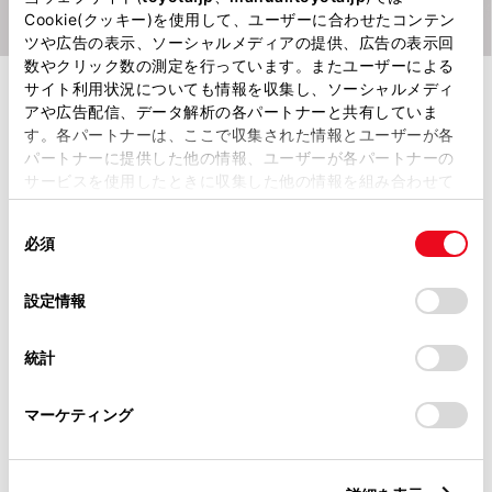
Cookie(クッキー)を使用して、ユーザーに合わせたコンテン
ツや広告の表示、ソーシャルメディアの提供、広告の表示回
数やクリック数の測定を行っています。またユーザーによる
24時間365日、クルマが通信でスマート
サイト利用状況についても情報を収集し、ソーシャルメディ
フォンやトヨタとつながることで、もっと
アや広告配信、データ解析の各パートナーと共有していま
す。各パートナーは、ここで収集された情報とユーザーが各
安心にお乗りいただけるサービスです。
パートナーに提供した他の情報、ユーザーが各パートナーの
サービスを使用したときに収集した他の情報を組み合わせて
使用することがあります。当ウェブサイトの使用を続行する
同
とCookie(クッキー)に同意したこととなります。
必須
お客さまの声
意
の
「すべてのCookieを許可」をクリックすることで、お客様の
選
デバイスにすべてのCookie(クッキー)が保存されることに同
設定情報
択
意したことになります。Cookie(クッキー)のオプトアウト、
設定の変更、同意を撤回したりするにあたっては、当社の
統計
急な目的地の変更も音声で簡単！
「
Cookie（クッキー）情報の取り扱いについて
」をご覧くだ
さい。
マーケティング
都心での運転中、急に近くに行きたいデパー
トが出てきましたが、信号待ちの短い間に音
声でデパートの名前を言ってすぐにナビを設
定できました。運転中に、細かい操作無しで