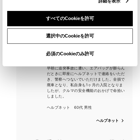
詳細を表示
ナビが設定できたので嬉しかったです。
エージェント 60代・男性
すべてのCookieを許可
エージェント
選択中のCookieを許可
追突事故での自動通報で助かりま
必須のCookieのみ許可
した
早朝に追突事故に遭い、エアバッグが膨らん
だときに即座にヘルプネットで連絡をいただ
き、警察へつないでいただけました。全損で
廃車となり、私自身も1ヶ月の入院となりま
したが、クルマの安全機能のおかげで命拾い
しました。
ヘルプネット 60代 男性
ヘルプネット