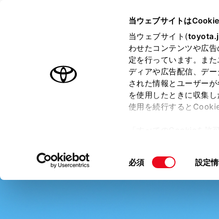
TOYOTA
当ウェブサイトはCooki
当ウェブサイト(
toyota.
わせたコンテンツや広告
ラインアップ
オーナーサポート
トピックス
定を行っています。また
ディアや広告配信、デー
された情報とユーザーが
を使用したときに収集し
T-Connect
使用を続行するとCook
「すべてのCookieを
ー)が保存されることに同
TOP
サービス一覧
料金
申し込み
オーナー
更、同意を撤回したりす
同
必須
設定情
て
」をご覧ください。
意
の
選
択