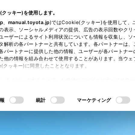
e(クッキー)を使用します。
jp
、
manual.toyota.jp
)ではCookie(クッキー)を使用して
の表示、ソーシャルメディアの提供、広告の表示回数やクリ
ユーザーによるサイト利用状況についても情報を収集し、ソ
タ解析の各パートナーと共有しています。各パートナーは、
各パートナーに提供した他の情報、ユーザーが各パートナー
た他の情報を組み合わせて使用することがあります。当ウェ
ie(クッキー)に同意したこととなります。
許可」をクリックすることで、お客様のデバイスにすべてのCook
意したことになります。Cookie(クッキー)のオプトアウト
ズマニュアル
るにあたっては、当社の「
Cookie（クッキー）情報の取り
報
統計
マーケティング