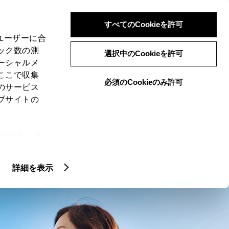
検索
メニュー
ログイン
すべてのCookieを許可
、ユーザーに合
ック数の測
選択中のCookieを許可
ーシャルメ
ここで収集
必須のCookieのみ許可
のサービス
ブサイトの
ie(クッキ
、設定の変
扱いについ
詳細を表示